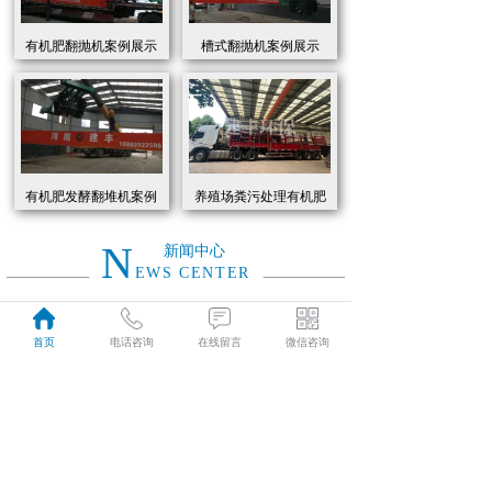
有机肥翻抛机案例展示
槽式翻抛机案例展示
有机肥发酵翻堆机案例
养殖场粪污处理有机肥
展示
发酵罐 履带式有机肥翻
抛机现货
N
新闻中心
EWS CENTER
创新驱动绿色转型：有机肥设备助力农业废弃物资源化
2026
首页
电话咨询
在线留言
微信咨询
近年来，国家高度重视农业**发展，**了一系列政策推动有机肥替代化肥。2025年《有机肥设备补贴实施细则》明确提出，对智能化、**节能的有机肥设备给予50%的购置补贴，单台设备*高补贴可达50万元。这一政策红利直接点燃了市场热情，据行业数据显示，2025年上半年有机肥设备市场规模同比增长68%，预计全年将突破320亿元。
01-19
有机肥生产线工作原理大揭秘：科技赋能农业废弃物变“黑金”
2026
有机肥生产线工作原理大揭秘：科技赋能农业废弃物变“黑金”
01-19
建丰环保有机肥发酵罐：农业***资源化的“绿色引擎”
2025
在“双碳”目标与乡村振兴战略的双重驱动下，农业***资源化利用已成为生态农业发展的核心命题。河南建丰环保设备制造有限公司凭借其自主研发的有机肥