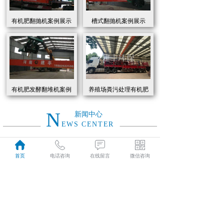
有机肥翻抛机案例展示
槽式翻抛机案例展示
有机肥发酵翻堆机案例
养殖场粪污处理有机肥
展示
发酵罐 履带式有机肥翻
抛机现货
N
新闻中心
EWS CENTER
创新驱动绿色转型：有机肥设备助力农业废弃物资源化
2026
首页
电话咨询
在线留言
微信咨询
近年来，国家高度重视农业**发展，**了一系列政策推动有机肥替代化肥。2025年《有机肥设备补贴实施细则》明确提出，对智能化、**节能的有机肥设备给予50%的购置补贴，单台设备*高补贴可达50万元。这一政策红利直接点燃了市场热情，据行业数据显示，2025年上半年有机肥设备市场规模同比增长68%，预计全年将突破320亿元。
01-19
有机肥生产线工作原理大揭秘：科技赋能农业废弃物变“黑金”
2026
有机肥生产线工作原理大揭秘：科技赋能农业废弃物变“黑金”
01-19
建丰环保有机肥发酵罐：农业***资源化的“绿色引擎”
2025
在“双碳”目标与乡村振兴战略的双重驱动下，农业***资源化利用已成为生态农业发展的核心命题。河南建丰环保设备制造有限公司凭借其自主研发的有机肥